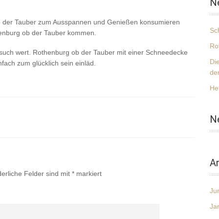
N
 ob der Tauber zum Ausspannen und Genießen konsumieren
Sc
henburg ob der Tauber kommen.
Ro
Besuch wert. Rothenburg ob der Tauber mit einer Schneedecke
Di
nfach zum glücklich sein einläd.
de
He
N
Ar
derliche Felder sind mit
*
markiert
Ju
Ja