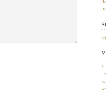
No
De
K
Al
M
An
Ei
Ko
Wo