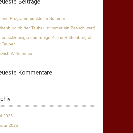
eueste Beiträge
höne Programmpunkte im Sommer
thenburg ob der Tauber ist immer ein Besuch wert!
e entschleunigte und ruhige Zeit in Rothenburg ob
r Tauber
rzlich Willkommen
eueste Kommentare
chiv
ni 2026
nuar 2025