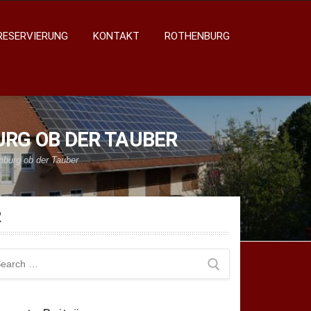
RESERVIERUNG
KONTAKT
ROTHENBURG
URG OB DER TAUBER
enburg ob der Tauber
R
arch
: