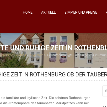
HOME
AKTUELL
ZIMMER UND PREISE
KENACKER
TE UND RUHIGE ZEIT IN ROTHENB
kenacker
>
Aktuell
>
Allgemein
>
Die entschleunigte und ruhige Zeit in Roth
IGE ZEIT IN ROTHENBURG OB DER TAUBE
Se
for
 die familiäre und idyllische Zeit. Die schönen Rothenburger
d die Athmomphäre des taumhaften Marktplatzes kann mit