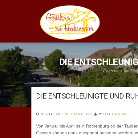
Skip
to
content
GÄSTEHAUS AM HEC
DIE ENTSCHLEUNIG
Gästehaus am Hec
DIE ENTSCHLEUNIGTE UND RUH
POSTED ON
9. NOVEMBER 2023
BY
ELKE HARDUNG
Von Januar bis April ist in Rothenburg ob der Tauber
Gassen können ganz entspannt bestaunt werden un