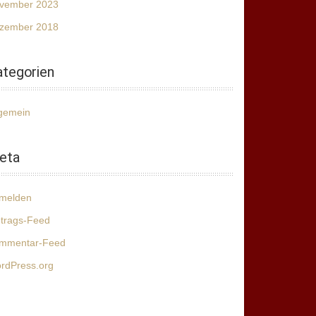
vember 2023
zember 2018
ategorien
lgemein
eta
melden
ntrags-Feed
mmentar-Feed
rdPress.org