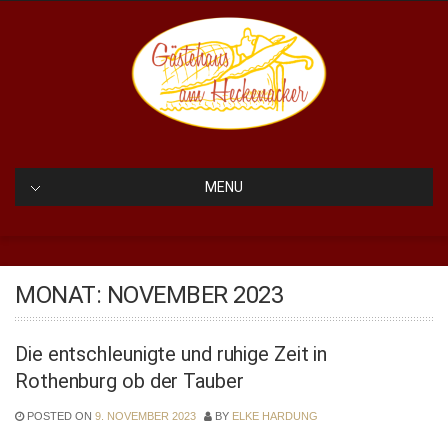
Skip
to
content
GÄSTEHAUS AM
HECKENACKER
MENU
MONAT:
NOVEMBER 2023
Die entschleunigte und ruhige Zeit in
Rothenburg ob der Tauber
POSTED ON
9. NOVEMBER 2023
BY
ELKE HARDUNG