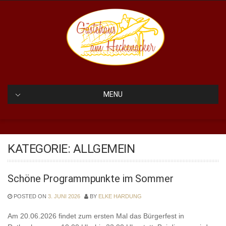
Skip
to
content
GÄSTEHAUS AM
HECKENACKER
MENU
KATEGORIE:
ALLGEMEIN
Schöne Programmpunkte im Sommer
POSTED ON
3. JUNI 2026
BY
ELKE HARDUNG
Am 20.06.2026 findet zum ersten Mal das Bürgerfest in